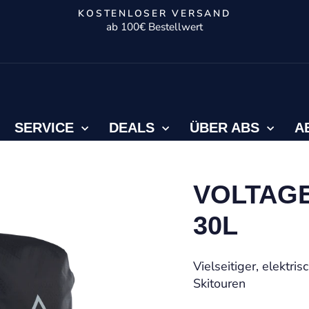
KOSTENLOSER VERSAND
ab 100€ Bestellwert
Pause
Diashow
SERVICE
DEALS
ÜBER ABS
A
VOLTAGE
30L
Vielseitiger, elektr
Skitouren