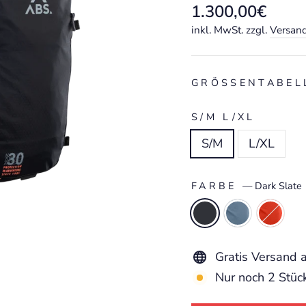
Normaler
1.300,00€
Preis
inkl. MwSt. zzgl.
Versan
GRÖSSENTABELL
S/M L/XL
S/M
L/XL
FARBE
—
Dark Slate
Gratis Versand 
Nur noch 2 Stüc