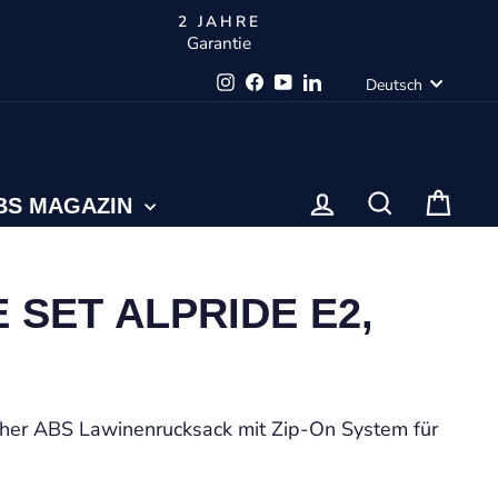
2 JAHRE
Garantie
SPRA
Instagram
Facebook
YouTube
LinkedIn
Deutsch
EINLOGGEN
SUCHE
WA
BS MAGAZIN
 SET ALPRIDE E2,
ischer ABS Lawinenrucksack mit Zip-On System für