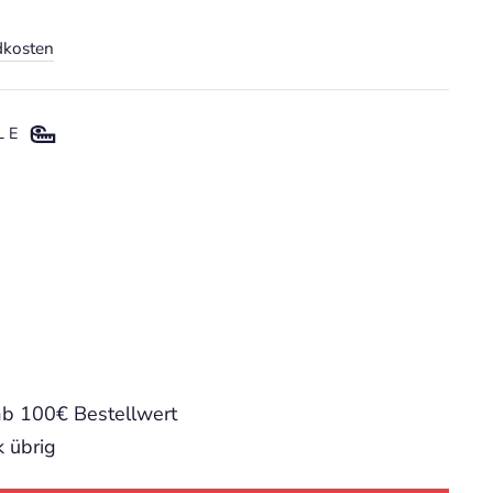
dkosten
E
ab 100€ Bestellwert
k übrig