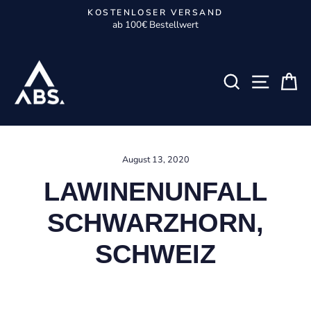
Direkt
KOSTENLOSER VERSAND
zum
ab 100€ Bestellwert
Pause
Inhalt
Diashow
SUCHE
SEIT
W
August 13, 2020
LAWINENUNFALL
SCHWARZHORN,
SCHWEIZ