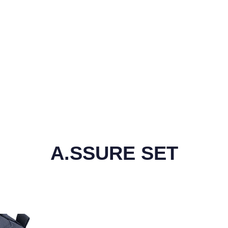
Preis
Sonderprei
54,95€
Intro Deal
A.SSURE SET