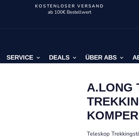
KOSTENLOSER VERSAND
ab 100€ Bestellwert
Pause
Diashow
SERVICE
DEALS
ÜBER ABS
A
A.LONG
TREKKIN
KOMPER
Teleskop Trekkingst