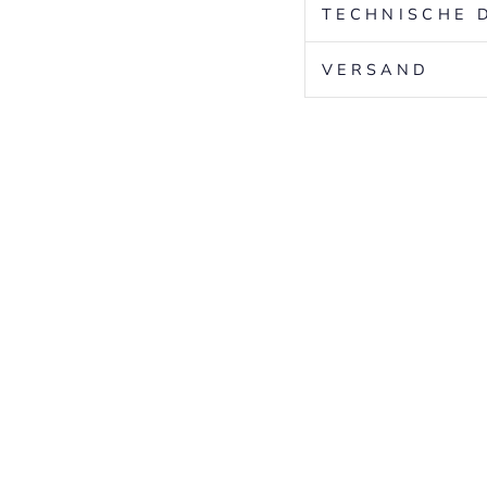
TECHNISCHE 
VERSAND
A
.
L
O
N
G
T
E
L
E
S
K
O
P
T