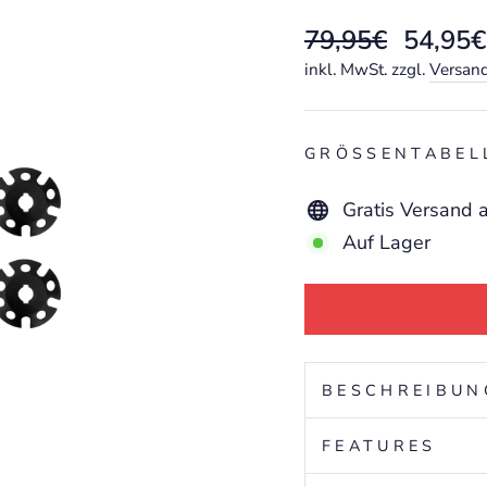
Normaler
Sonderpr
79,95€
54,95€
Preis
inkl. MwSt. zzgl.
Versan
GRÖSSENTABELL
Gratis Versand 
Auf Lager
BESCHREIBUN
FEATURES