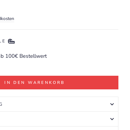
eis
dkosten
E
ab 100€ Bestellwert
IN DEN WARENKORB
G