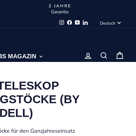
2 JAHRE
Garantie
SPRA
Instagram
Facebook
YouTube
LinkedIn
Deutsch
EINLOGGEN
SUCHE
WA
BS MAGAZIN
 TELESKOP
GSTÖCKE (BY
DELL)
öcke für den Ganzjahreseinsatz