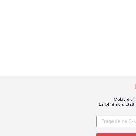
WIEDERBEFÜLLUNG DES
AUSLÖSEGRIFFS
18,00€
Melde dich 
Es lohnt sich: Sta