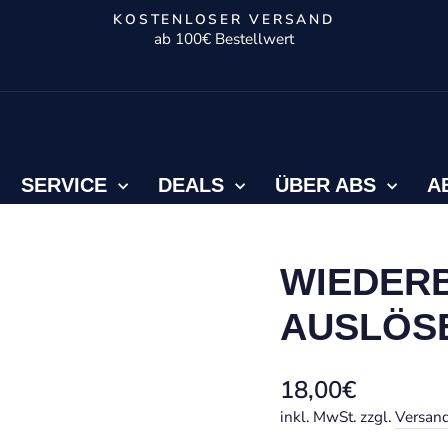
KOSTENLOSER VERSAND
ab 100€ Bestellwert
Pause
Diashow
SERVICE
DEALS
ÜBER ABS
A
WIEDER
AUSLÖS
Normaler
18,00€
Preis
inkl. MwSt. zzgl.
Versan